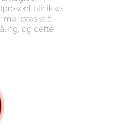
dprosent blir ikke
er mer presist å
ling, og dette