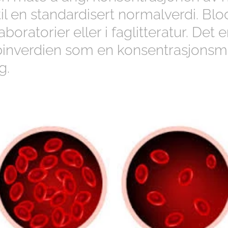
til en standardisert normalverdi. Blo
boratorier eller i faglitteratur. Det 
nverdien som en konsentrasjonsmå
ag.