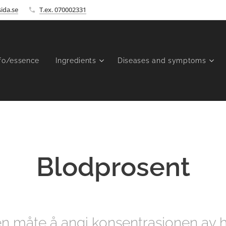
ida.se
T.ex. 070002331
fo/essence
Ingredients
Diseases and symptoms
Blodprosent
en måte å angi konsentrasjonen av 