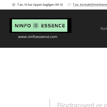
T.ex. Vi har öppet dagligen 09-16
T.ex. kontakt@minhems
Nin
www.ninfoessence.com
Blodprosent er 