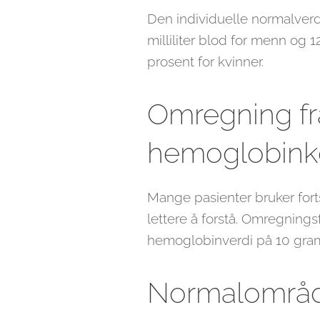
Den individuelle normalverd
milliliter blod for menn og 
prosent for kvinner.
Omregning fra
hemoglobink
Mange pasienter bruker for
lettere å forstå. Omregnings
hemoglobinverdi på 10 gram p
Normalområd