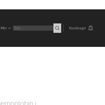
Mer
Kundvagn
hemoglobin i