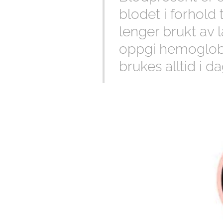
blodet i forhold 
lenger brukt av la
oppgi hemoglobi
brukes alltid i d