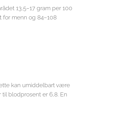
mrådet 13,5–17 gram per 100
ent for menn og 84–108
dette kan umiddelbart være
til blodprosent er 6,8. En