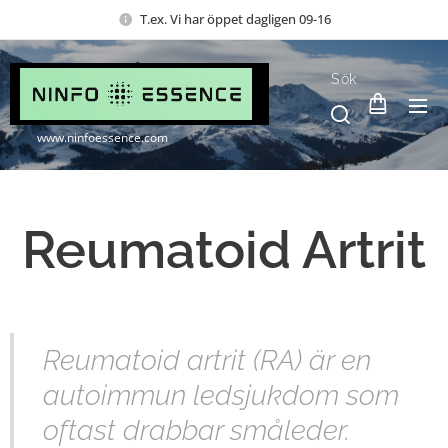
T.ex. Vi har öppet dagligen 09-16
Sök
www.ninfoessence.com
Reumatoid Artrit
Reumatoid artrit (RA) är en
autoimmun ledsjukdom som
oftast drabbar småleder.