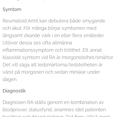
Symtom
Reumatoid Artrit kan debutera både smygande
och akut. För många börjar symtomen med
långsamt ökande värk i en eller flera småleder.
Utöver dessa ses ofta allmänna
inflammationssymptom och trötthet. Ett annat
klassiskt symtom vid RA är morgonstelhet/smärtor.
Det vill säga att ledsmärtorna/ledstelheten är
värst på morgonen och sedan minskar under
dagen.
Diagnostik
Diagnosen RA ställs genom en kombination av
blodprover, statusfynd, anamnes (det patienten
berättar) och ibland röntgen. Det finns alltså inget