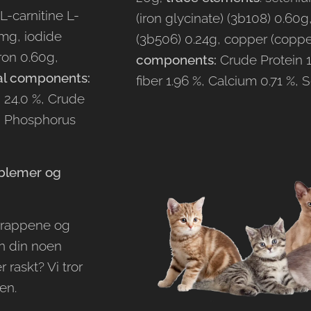
L-carnitine L-
(iron glycinate) (3b108) 0.6
0mg, iodide
(3b506) 0.24g, copper (copper
ron 0.60g,
components:
Crude Protein 1
al components:
fiber 1.96 %, Calcium 0.71 %,
h 24.0 %, Crude
%, Phosphorus
oblemer og
 trappene og
en din noen
 raskt? Vi tror
en.