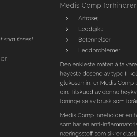
Medis Comp forhindrer 
Artrose;
Leddgikt;
t som finnes!
Betennelser;
Leddproblemer.
er:
Den enkleste måten å ta var
høyeste dosene av type II k
glukosamin, er Medis Comp de
din. Tilskudd av denne høykval
forringelse av brusk som forå
Medis Comp inneholder en h
som har en anti-inflammatorisk
næringsstoff som sikrer elasti