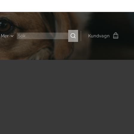
Mer
Kundvagn