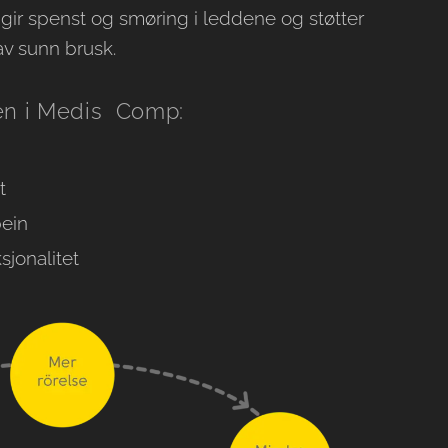
ir spenst og smøring i leddene og støtter
av sunn brusk.
en i Medis Comp:
t
bein
jonalitet