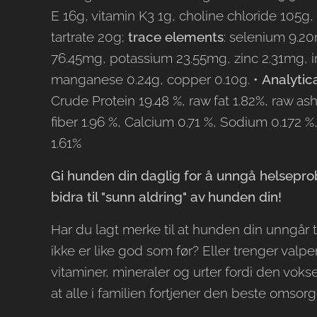
E 16g, vitamin K3 1g, choline chloride 105g, 
tartrate 20g;
trace elements
: selenium 9.2
76.45mg, potassium 23.55mg, zinc 2.31mg, i
manganese 0.24g, copper 0.10g. •
Analytic
Crude Protein 19.48 %, raw fat 1.82%, raw as
fiber 1.96 %, Calcium 0.71 %, Sodium 0.172 
1.61%
Gi hunden din daglig for å unngå helsepr
bidra til "sunn aldring" av hunden din!
Har du lagt merke til at hunden din unngår
ikke er like god som før? Eller trenger valp
vitaminer, mineraler og urter fordi den vokser
at alle i familien fortjener den beste omsorg