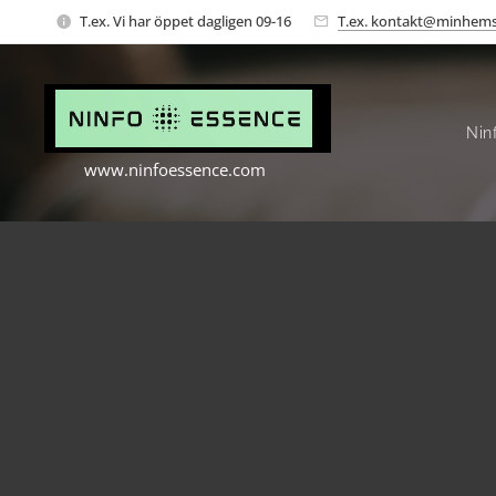
T.ex. Vi har öppet dagligen 09-16
T.ex. kontakt@minhems
Nin
www.ninfoessence.com