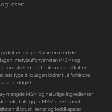
og løser:
e på katten din på. Sammen med de
ollagen, metylsulfonylmetan (MSM) og
t eneste komplette tilskuddet til katten
itets type II kollagen bidrar til å forhindre
rsaker leddgikt.
øy mengde MSM og naturlige ingredienser
 effekt. I tillegg er MSM et essensielt
siteten til brusk, sener og leddkapsler.