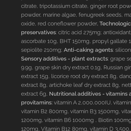
citrate, tripotassium citrate, ginger root po
powder, marine algae, fenugreek seeds, 
oxide, red coneflower powder
. Technologic
preservatives
: citric acid 275mg; antioxidan
ascorbate 10g, BHT 150mg, propyl gallate
sepiolite 210mg;
Anti-caking agents
: silic
Sensory additives - plant extracts
: grape s
9.9g, grape skin dry extract 0.1g, Russian g
extract 15g, licorice root dry extract 8g, dan
extract 8g, artichoke leaf dry extract 8g, net
extract 6g,
Nutritional additives - vitamins
provitamins:
vitamin A 2,000,000IU, vitami
vitamin B2 800mg, vitamin B3 1500mg, vit
1200mg, vitamin B6 1000mg , Biotin 100mg,
120mg, Vitamin B12 80mg, vitamin D 3,500,