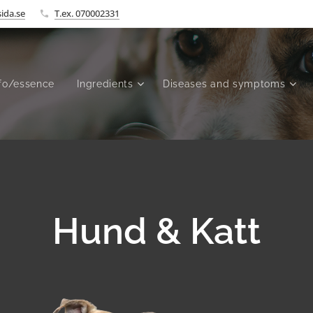
ida.se
T.ex. 070002331
fo/essence
Ingredients
Diseases and symptoms
Hund & Katt