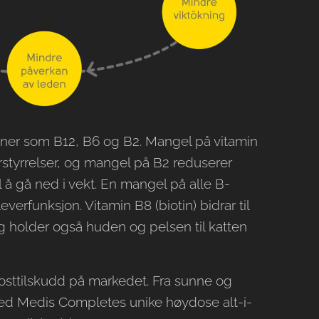
miner som B12, B6 og B2. Mangel på vitamin
orstyrrelser, og mangel på B2 reduserer
il å gå ned i vekt. En mangel på alle B-
leverfunksjon. Vitamin B8 (biotin) bidrar til
 holder også huden og pelsen til katten
osttilskudd på markedet. Fra sunne og
 Med Medis Completes unike høydose alt-i-