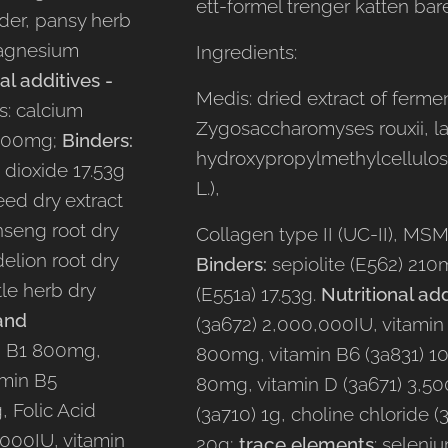
ett-formel trenger katten bare
wder, pansy herb
magnesium
Ingredients:
al additives -
Medis: dried extract of ferme
ts: calcium
Zygosaccharomyses rouxii, lac
 100mg;
Binders:
hydroxypropylmethylcellulo
on dioxide 17.53g
L.),
eed dry extract
inseng root dry
Collagen type II (UC-II), MS
delion root dry
Binders:
sepiolite (E562) 21
tle herb dry
(E551a) 17.53g.
Nutritional ad
 and
(3a672) 2,000,000IU, vitamin 
n B1 800mg,
800mg, vitamin B6 (3a831) 1
amin B5
80mg, vitamin D (3a671) 3,50
 Folic Acid
(3a710) 1g, choline chloride (
000IU, vitamin
20g;
trace elements
: seleni