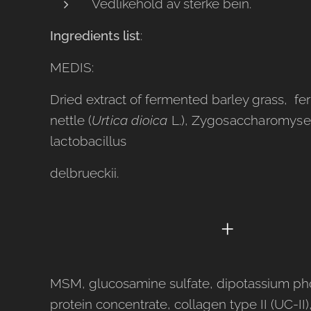
Vedlikehold av sterke bein.
Ingredients list
:
MEDIS:
Dried extract of fermented barley grass, f
nettle (
Urtica dioica
L.),
Zygosaccharomyses 
lactobacillus
delbrueckii.
+
MSM, glucosamine sulfate, dipotassium ph
protein concentrate, collagen type II (UC-I