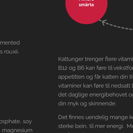
ermented
rouxii,
Kattunger trenger flere vita
B12 og B6 kan føre til vekstf
appetitten og får katten din t
vitaminer kan føre til nedsatt 
det daglige energibehovet og
din myk og skinnende.
Det finnes uendelig mange k
osphate, soy
sterke bein, til mer energi.
I), magnesium