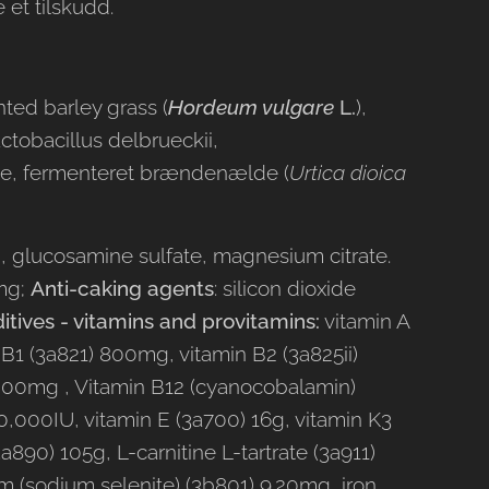
 et tilskudd.
nted barley grass (
Hordeum vulgare
L.
),
tobacillus delbrueckii,
se, fermenteret brændenælde (
Urtica dioica
M, glucosamine sulfate, magnesium citrate.
0mg;
Anti-caking agents
: silicon dioxide
ditives - vitamins and provitamins:
vitamin A
B1 (3a821) 800mg, vitamin B2 (3a825ii)
000mg , Vitamin B12 (cyanocobalamin)
0,000IU, vitamin E (3a700) 16g, vitamin K3
3a890) 105g, L-carnitine L-tartrate (3a911)
um (sodium selenite) (3b801) 9.20mg, iron