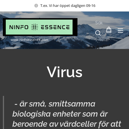
T.ex. Vi har öppet dagligen 09-16
Sök
www.ninfoessence.com
Virus
- är små, smittsamma
biologiska enheter som är
beroende av värdceller för att