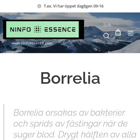
T.ex. Vi har öppet dagligen 09-16
Sök
www.ninfoessence.com
Borrelia
Borrelia orsakas av bakterier
och sprids av fästingar när de
suger blod. Drygt hälften av alla