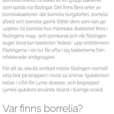
Borreliainfektion orsakas av en grupp bakterier
som sprids via fästingar. Det finns flera arter av
borreliabakterier, där borrelia burgdorferi, borrelia
afzelii och borrelia garinii tillhör dem som kan ge
upphov till borrelia hos människa. Bakterien finns i
fästingens mag- och tarmkanal och när fästingen
suger blod kan bakterien "kräkas" upp smittämnen.
Fästingarna i sin tur får ofta i sig bakterierna från
infekterade smågnagare.
För att du ska bli smittad måste fästingen normalt
sitta fast på kroppen i minst 24 timmar. Sjukdomen
kallas i USA för Lyme disease, och begreppet
Lymes sjukdom används ibland i Sverige också.
Var finns borrelia?