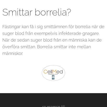
Smittar borrelia?
Fästingar kan få i sig smittämnen för borrelia när de
suger blod från exempelvis infekterade gnagare.
När de sedan suger blod från en människa kan de
överföra smittan. Borrelia smittar inte mellan
människor.
sp essence AS