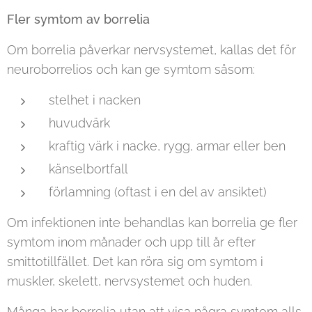
Fler symtom av borrelia
Om borrelia påverkar nervsystemet, kallas det för
neuroborrelios och kan ge symtom såsom:
stelhet i nacken
huvudvärk
kraftig värk i nacke, rygg, armar eller ben
känselbortfall
förlamning (oftast i en del av ansiktet)
Om infektionen inte behandlas kan borrelia ge fler
symtom inom månader och upp till år efter
smittotillfället. Det kan röra sig om symtom i
muskler, skelett, nervsystemet och huden.
Många har borrelia utan att visa några symtom alls