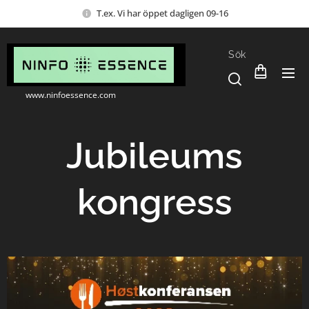
T.ex. Vi har öppet dagligen 09-16
Sök
www.ninfoessence.com
Jubileums
kongress