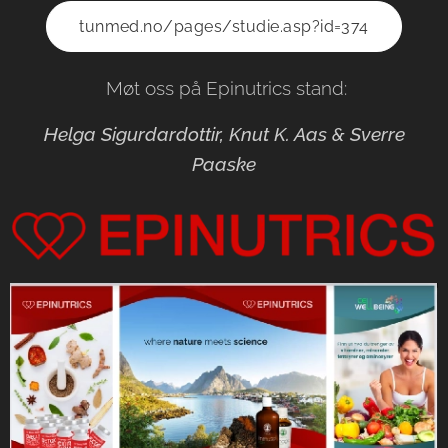
tunmed.no/pages/studie.asp?id=374
Møt oss på Epinutrics stand:
Helga Sigurdardottir, Knut K. Aas & Sverre
Paaske