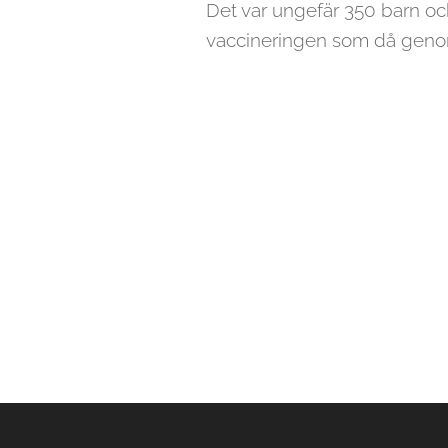
Det var ungefär 350 barn och
vaccineringen som då geno