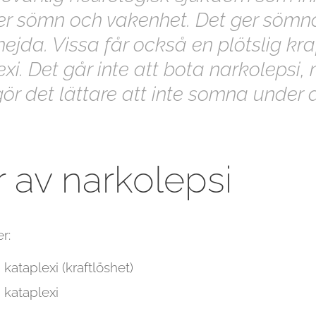
ver sömn och vakenhet. Det ger söm
hejda. Vissa får också en plötslig kra
xi. Det går inte att bota narkolepsi,
r det lättare att inte somna under
 av narkolepsi
r:
kataplexi (kraftlöshet)
 kataplexi