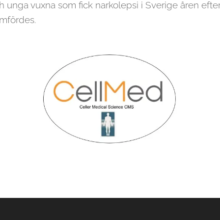
 unga vuxna som fick narkolepsi i Sverige åren efte
mfördes.