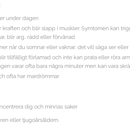
:
ker under dagen
r kraften och blir slapp i muskler. Symtomen kan trigga
r, blir arg, rädd eller förvånad
oner när du somnar eller vaknar, det vill säga ser eller
lir tillfälligt förlamad och inte kan prata eller röra
ngen varar ofta bara några minuter men kan vara s
 och ofta har mardrömmar
koncentrera dig och minnas saker
ren eller tjugoårsåldern.