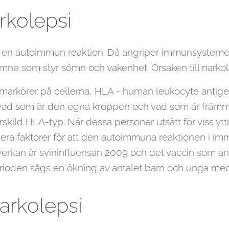
arkolepsi
å en autoimmun reaktion. Då angriper immunsysteme
mne som styr sömn och vakenhet. Orsaken till narkole
 markörer på cellerna, HLA - human leukocyte antige
t vad som är den egna kroppen och vad som är främm
ärskild HLA-typ. När dessa personer utsätt för viss yt
 flera faktorer för att den autoimmuna reaktionen i i
erkan är svininfluensan 2009 och det vaccin som an
rioden sågs en ökning av antalet barn och unga med 
rkolepsi