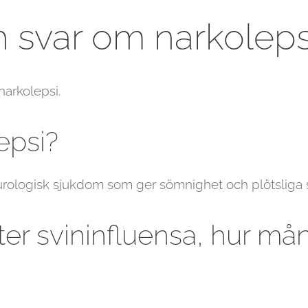
h svar om narkoleps
narkolepsi.
epsi?
urologisk sjukdom som ger sömnighet och plötsliga 
ter svininfluensa, hur må