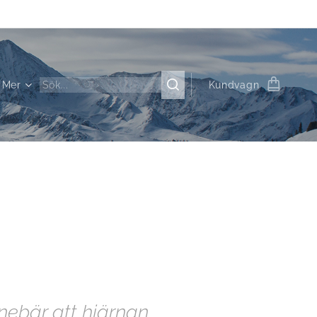
Mer
Kundvagn
nebär att hjärnan