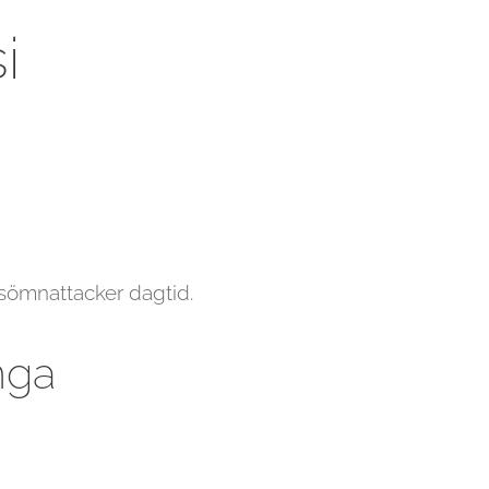
i
sömnattacker dagtid.
nga