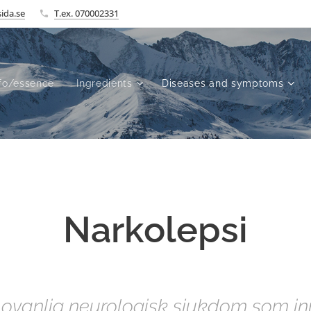
ida.se
T.ex. 070002331
fo/essence
Ingredients
Diseases and symptoms
Narkolepsi
 ovanlig neurologisk sjukdom som in