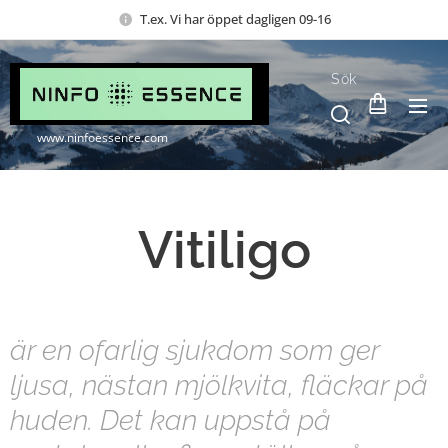
T.ex. Vi har öppet dagligen 09-16
Sök
www.ninfoessence.com
Vitiligo
är en ofarlig sjukdom som ger
ljusa, nästan mjölkvita, fläckar på
huden. Det kan uppstå på