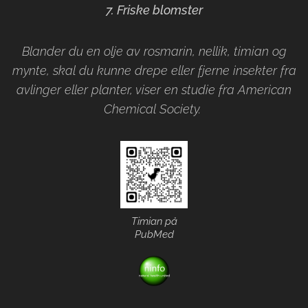
7. Friske blomster
Blander du en olje av rosmarin, nellik, timian og
mynte, skal du kunne drepe eller fjerne insekter fra
avlinger eller planter, viser en studie fra American
Chemical Society.
Timian på
PubMed