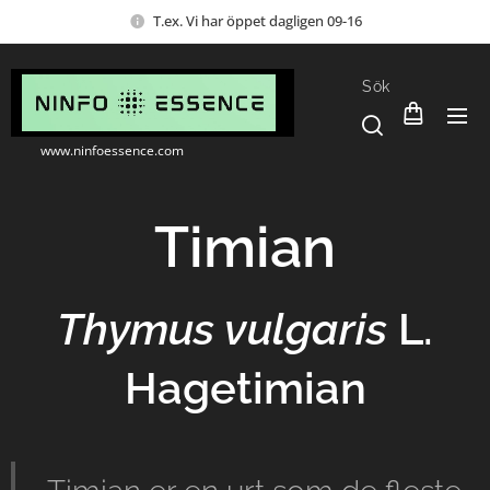
T.ex. Vi har öppet dagligen 09-16
Sök
www.ninfoessence.com
Timian
Thymus vulgaris
L.
Hagetimian