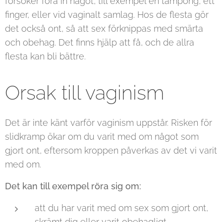
försöker föra in något, till exempel en tampong, ett
finger, eller vid vaginalt samlag. Hos de flesta gör
det också ont, så att sex förknippas med smärta
och obehag. Det finns hjälp att få, och de allra
flesta kan bli bättre.
Orsak till vaginism
Det är inte känt varför vaginism uppstår. Risken för
slidkramp ökar om du varit med om något som
gjort ont, eftersom kroppen påverkas av det vi varit
med om.
Det kan till exempel röra sig om:
att du har varit med om sex som gjort ont,
skrämt dig eller varit obehagligt