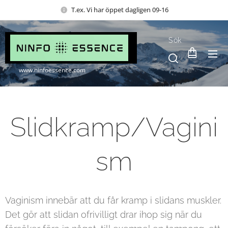
T.ex. Vi har öppet dagligen 09-16
Sök
www.ninfoessence.com
Slidkramp/Vagini
sm
Vaginism innebär att du får kramp i slidans muskler.
Det gör att slidan ofrivilligt drar ihop sig när du