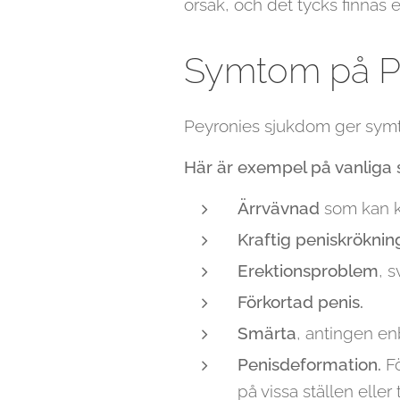
orsak, och det tycks finnas e
Symtom på P
Peyronies sjukdom ger symt
Här är exempel på vanliga
Ärrvävnad
som kan k
Kraftig peniskröknin
Erektionsproblem
, s
Förkortad penis.
Smärta
, antingen en
Penisdeformation.
Fö
på vissa ställen eller