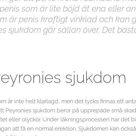
 penis som är lite böjd åt ena eller an
 är penis kraftigt vinklad och kan gö
ies sjukdom går sällan över. Det bäst
 Peyronies sjukdom
m är inte helt klarlagd, men det tycks finnas ett ant
 att Peyronies sjukdom beror på upprepade små skado
ivitet eller olyckor. Under läkningsprocessen har det
an att få en normal erektion. Sjukdomen kan också