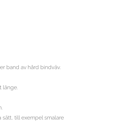
r band av hård bindväv.
t länge.
.
sätt, till exempel smalare