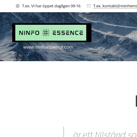
T.ex. Vi har öppet dagligen 09-16
T.ex. kontakt@minhems
Nin
www.ninfoessence.com
är ett tillstånd 