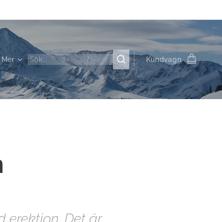
Mer
Kundvagn
m
 erektion. Det är