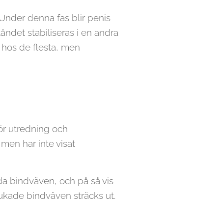
 Under denna fas blir penis
åndet stabiliseras i en andra
r hos de flesta, men
för utredning och
 men har inte visat
rda bindväven, och på så vis
kade bindväven sträcks ut.