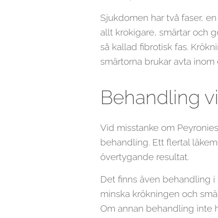
Sjukdomen har två faser, en 
allt krokigare, smärtar och g
så kallad fibrotisk fas. Krö
smärtorna brukar avta inom ett
Behandling v
Vid misstanke om Peyronies s
behandling. Ett flertal läkem
övertygande resultat.
Det finns även behandling i 
minska krökningen och smär
Om annan behandling inte hjä