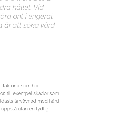
dra hållet. Vid
ra ont i erigerat
a är att söka vård
al faktorer som har
r, till exempel skador som
 bildasts ärrvävnad med hård
 uppstå utan en tydlig