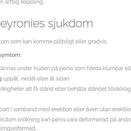
n ärftlig koppling.
eyronies sjukdom
om som kan komma plötsligt eller gradvis.
 symtom:
ännas under huden på penis som hårda klumpar elle
g
uppåt, nedåt eller åt sidan.
vårigheter att få stånd eller behålla ståndet tillräcklig
bart i samband med erektion eller även utan erektion
rutom krökning kan penis vara deformerad på andra 
 timglasformad.