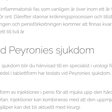
inflammatorisk fas som vanligen är över inom ett år.
ör ont. Därefter stannar krökningsprocessen och tillst
kningen och penisförkortningen kommer att finnas kva
 till två år.
id Peyronies sjukdom
jukdom blir du hänvisad till en specialist i urologi 
edel i tablettform har testats vid Peyronies sjukdom,
form av injektioner i penis för att mjuka upp den hå
tan. Injektioner kan kombineras med att den uppmju
lper kan det bli aktuellt med kirurgi.