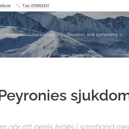
ida.se
T.ex. 070002331
fo/essence
Ingredients
Diseases and symptoms
Peyronies sjukdo
som gör att penis kröks i samband med