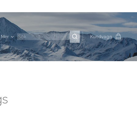
Mer
Kundvagn
gs