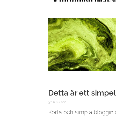
Detta är ett simpe
31.10.2022
Korta och simpla blogginlä