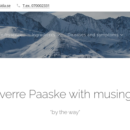
ida.se
T.ex. 070002331
fo/essence
Ingredients
Diseases and symptoms
verre Paaske with musin
"by the way"