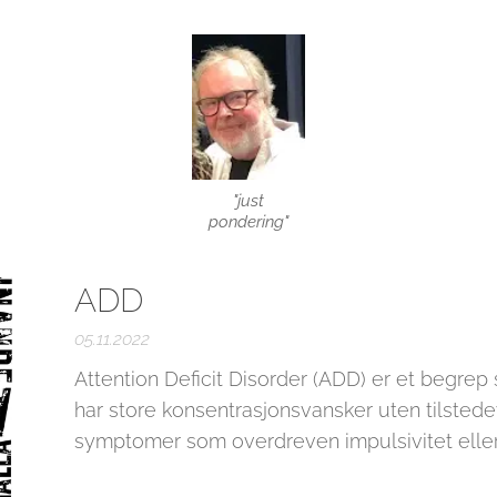
"just
pondering"
ADD
05.11.2022
Attention Deficit Disorder (ADD) er et begr
har store konsentrasjonsvansker uten tilste
symptomer som overdreven impulsivitet eller 