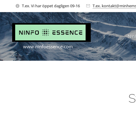
T.ex. Vi har öppet dagligen 09-16
T.ex. kontakt@minhems
Nin
www.ninfoessence.com
S